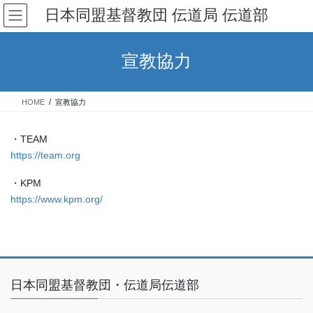
コ
ナ
日本同盟基督教団 伝道局 伝道部
ン
ビ
テ
ゲ
ン
ー
宣教協力
ツ
シ
へ
ョ
ス
ン
HOME
宣教協力
キ
に
ッ
移
プ
動
・TEAM
https://team.org
・KPM
https://www.kpm.org/
日本同盟基督教団・伝道局伝道部